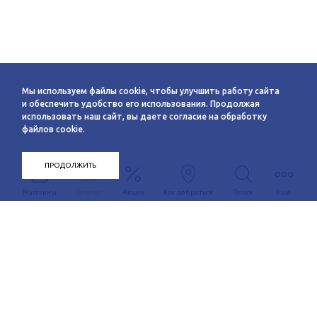
Мы используем файлы cookie, чтобы улучшить работу сайта
и обеспечить удобство его использования. Продолжая
использовать наш сайт, вы даете согласие на обработку
файлов cookie.
ПРОДОЛЖИТЬ
Магазины
Каталог
Акции
Как добраться
Поиск
Еще
Информация
О компании
Арендаторам
Новости
Условия сотрудничества
Сервисы
Контакты
Заявка на аренду
Схема этажей
c 10:00 до 21:00