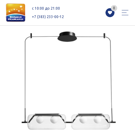
0
0
c 10:00 до 21:00
+7 (383) 233-00-12
Магазины
Каталог
Акции
Как добраться
Сервисы
Контакты
Схемы этажей
Новоселам
+7 (383) 233-00-12
c 10:00 до 21:00