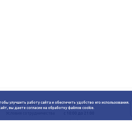
Арендаторам
Контакты
тобы улучшить работу сайта и обеспечить удобство его использования.
йт, вы даете согласие на обработку файлов cookie.
Условия сотрудничества
c 10:00 до 21:00
Заявка на аренду
+7 (383) 233-00-12
График автобуса
Задать вопрос