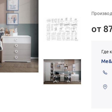
Производ
от
8
Где 
Me&