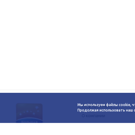
Информация
Мы используем файлы cookie, ч
Продолжая использовать наш са
О компании
Новости
Сервисы