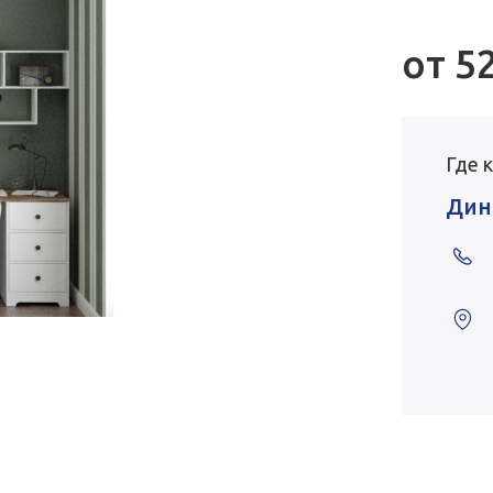
от
5
Где 
Дин