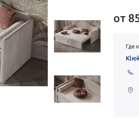
от
8
Где 
Klю