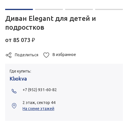
Диван Elegant для детей и
подростков
от
85 073
₽
В избранное
Поделиться
Где купить:
Klюkva
+7 (952) 931-60-82
2 этаж, сектор 44
На схеме этажей