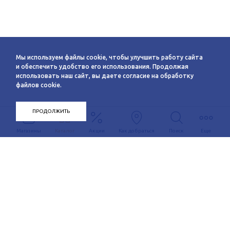
Мы используем файлы cookie, чтобы улучшить работу сайта
и обеспечить удобство его использования. Продолжая
использовать наш сайт, вы даете согласие на обработку
файлов cookie.
ПРОДОЛЖИТЬ
Магазины
Каталог
Акции
Как добраться
Поиск
Еще
Информация
О компании
Арендаторам
Новости
Условия сотрудничества
Сервисы
Контакты
Заявка на аренду
Схема этажей
c 10:00 до 21:00
График автобуса
Как добраться