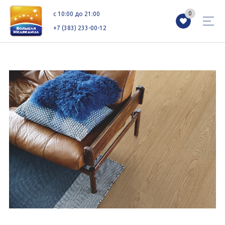
0
0
c 10:00 до 21:00
+7 (383) 233-00-12
Магазины
Каталог
Акции
Как добраться
Сервисы
Контакты
Схемы этажей
Новоселам
+7 (383) 233-00-12
c 10:00 до 21:00