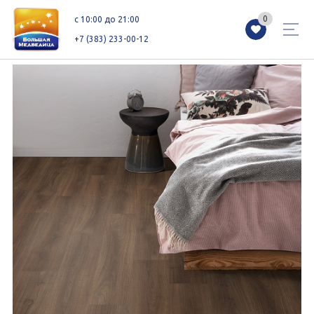
0
0
c 10:00 до 21:00
+7 (383) 233-00-12
Магазины
Каталог
Акции
Как добраться
Сервисы
Контакты
Схемы этажей
Новоселам
+7 (383) 233-00-12
c 10:00 до 21:00