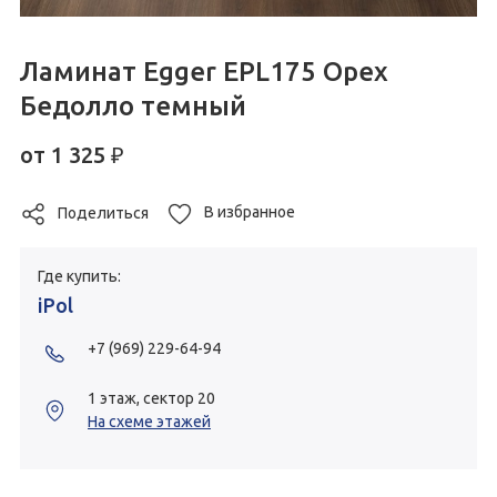
Ламинат Egger EPL175 Орех
Бедолло темный
от
1 325
₽
В избранное
Поделиться
Где купить:
iPol
+7 (969) 229-64-94
1 этаж, сектор 20
На схеме этажей