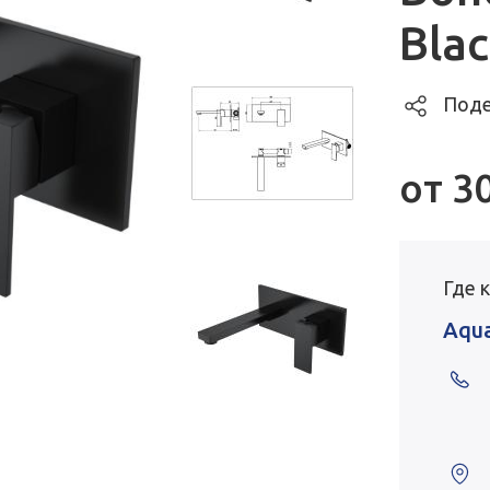
Bla
Поде
от
3
Где 
Aqu