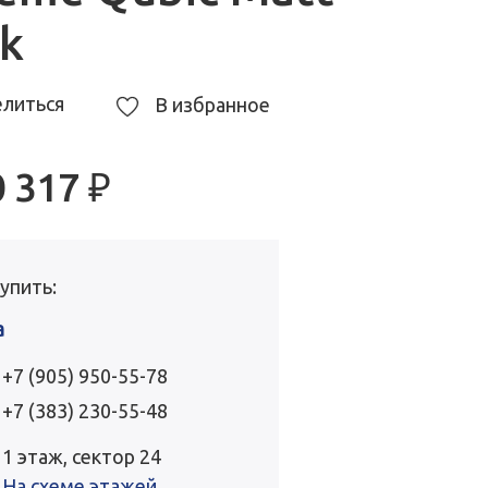
ck
литься
В избранное
0 317
₽
купить:
a
+7 (905) 950-55-78
+7 (383) 230-55-48
1 этаж, сектор 24
На схеме этажей