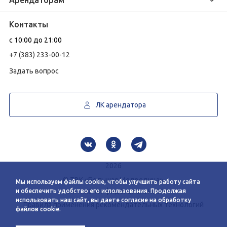
Арендаторам
Новости
Условия сотрудничества
Сервисы
Контакты
Заявка на аренду
Схема этажей
c 10:00 до 21:00
График автобуса
Как добраться
+7 (383) 233-00-12
Контакты
Задать вопрос
ЛК арендатора
2026
© ТВК «Большая Медведица»
Мы используем файлы cookie, чтобы улучшить работу сайта
политика конфиденциальности
и обеспечить удобство его использования. Продолжая
использовать наш сайт, вы даете согласие на обработку
Правила применения рекомендательных технологий
файлов cookie.