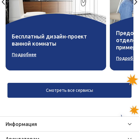
Предост
Бесплатный дизайн-проект
отделоч
ванной комнаты
пример
Подробнее
Подробне
Смотреть все сервисы
Информация
О компании