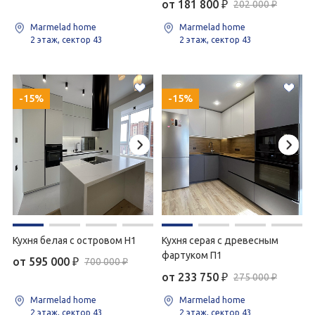
от 181 800
₽
202 000 ₽
Marmelad home
Marmelad home
2 этаж, сектор 43
2 этаж, сектор 43
-15%
-15%
Кухня белая с островом H1
Кухня серая с древесным
фартуком П1
от 595 000
₽
700 000 ₽
от 233 750
₽
275 000 ₽
Marmelad home
Marmelad home
2 этаж, сектор 43
2 этаж, сектор 43