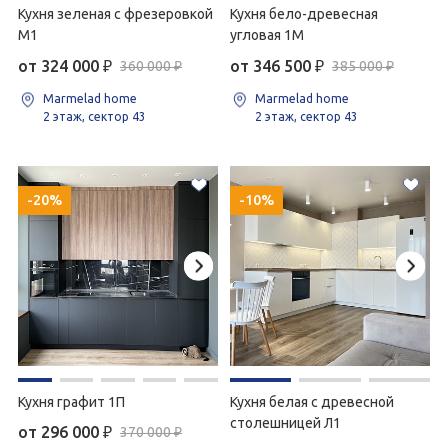
Кухня зеленая с фрезеровкой
Кухня бело-древесная
М1
угловая 1М
от 324 000
₽
от 346 500
₽
360 000 ₽
385 000 ₽
Marmelad home
Marmelad home
2 этаж, сектор 43
2 этаж, сектор 43
-20%
-10%
Кухня графит 1П
Кухня белая с древесной
столешницей Л1
от 296 000
₽
370 000 ₽