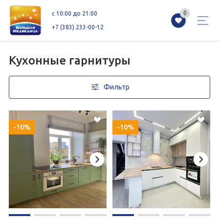
0
0
c 10:00 до 21:00
+7 (383) 233-00-12
Кухонные гарнитуры
Фильтр
Магазины
Каталог
Акции
Как добраться
Сервисы
Контакты
-10%
-10%
Схемы этажей
Новоселам
+7 (383) 233-00-12
c 10:00 до 21:00