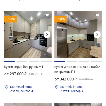
-10%
-10%
Кухня серая без ручек М1
Кухня угловая с подсветкой и
витражом П1
от 297 000
₽
330 000 ₽
от 342 000
₽
380 000 ₽
Marmelad home
Marmelad home
2 этаж, сектор 43
2 этаж, сектор 43