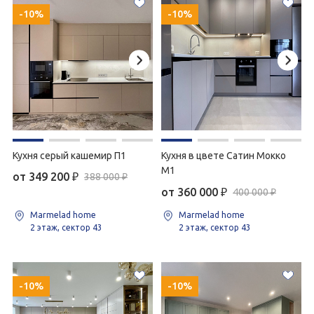
-10%
-10%
Кухня серый кашемир П1
Кухня в цвете Сатин Мокко
М1
от 349 200
₽
388 000 ₽
от 360 000
₽
400 000 ₽
Marmelad home
Marmelad home
2 этаж, сектор 43
2 этаж, сектор 43
-10%
-10%