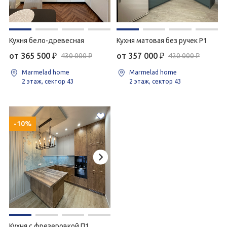
Кухня бело-древесная
Кухня матовая без ручек Р1
от 365 500
₽
от 357 000
₽
430 000 ₽
420 000 ₽
Marmelad home
Marmelad home
2 этаж, сектор 43
2 этаж, сектор 43
-10%
Кухня с фрезеровкой П1