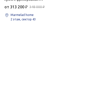
от 313 200
₽
348 000 ₽
Marmelad home
2 этаж, сектор 43