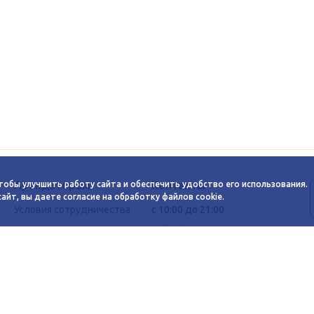
Арендаторам
Контакты
тобы улучшить работу сайта и обеспечить удобство его использования.
йт, вы даете согласие на обработку файлов cookie.
Условия сотрудничества
c 10:00 до 21:00
Заявка на аренду
+7 (383) 233-00-12
График автобуса
Задать вопрос