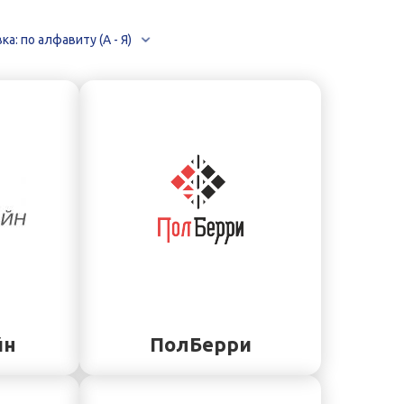
а: по алфавиту (А - Я)
йн
ПолБерри