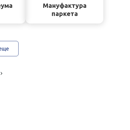
еума
Мануфактура
паркета
 еще