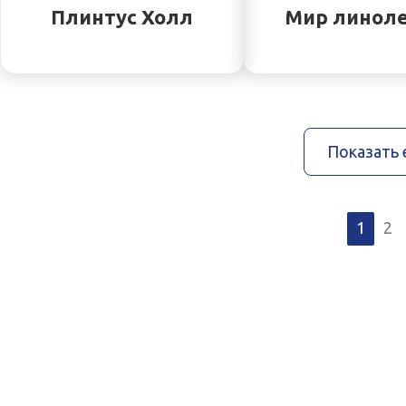
Плинтус Холл
Мир линол
Показать
1
2