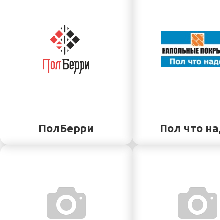
ПолБерри
Пол что на