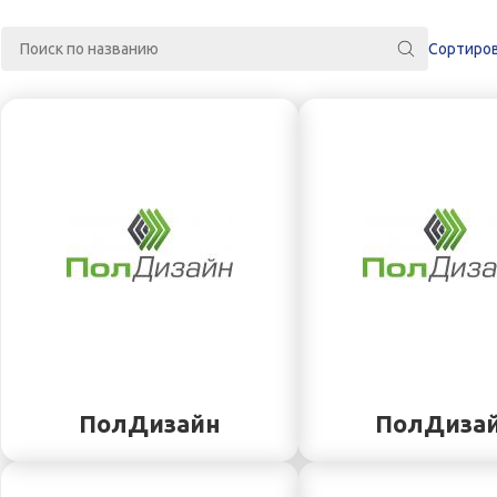
Сортировк
ПолДизайн
ПолДиза