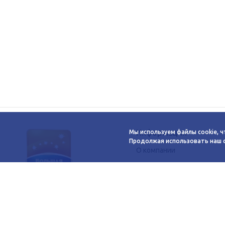
Информация
Мы используем файлы cookie, ч
Продолжая использовать наш са
О компании
Новости
Сервисы
2026
Схема этажей
© ТВК «Большая
Как добраться
Медведица»
Контакты