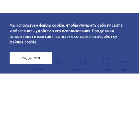
Мы используем файлы cookie, чтобы улучшить работу сайта
и обеспечить удобство его использования. Продолжая
использовать наш сайт, вы даете согласие на обработку
файлов cookie.
ПРОДОЛЖИТЬ
Магазины
Каталог
Акции
Как добраться
Поиск
Еще
Информация
О компании
Арендаторам
Новости
Условия сотрудничества
Сервисы
Контакты
Заявка на аренду
Схема этажей
c 10:00 до 21:00
График автобуса
Как добраться
+7 (383) 233-00-12
Контакты