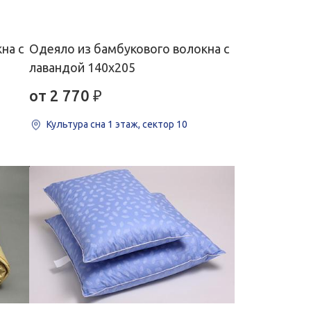
на с
Одеяло из бамбукового волокна с
лавандой 140х205
от 2 770
₽
Культура сна
1 этаж, сектор 10