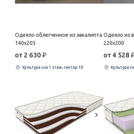
Одеяло облегченное из эвкалипта
Одеяло из 
140х205
220х200
от 2 630
₽
от 4 528
Культура сна
1 этаж, сектор 10
Культура с