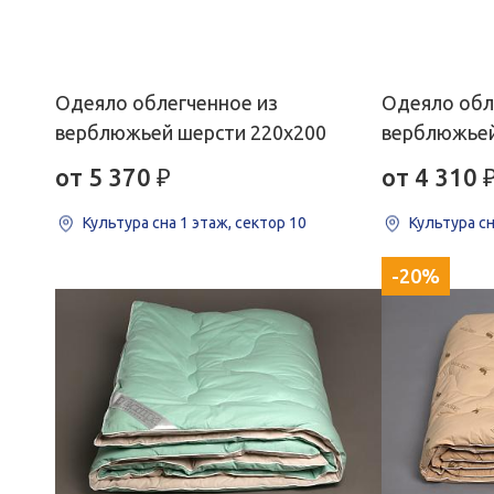
Одеяло облегченное из
Одеяло обл
верблюжьей шерсти 220х200
верблюжьей
от 5 370
₽
от 4 310
Культура сна
1 этаж, сектор 10
Культура с
-20%