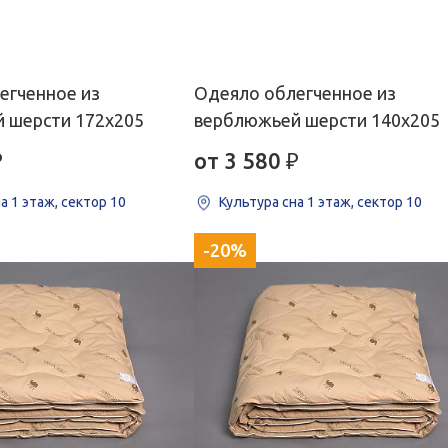
егченное из
Одеяло облегченное из
 шерсти 172х205
верблюжьей шерсти 140х205
₽
от 3 580
₽
на
1 этаж, сектор 10
Культура сна
1 этаж, сектор 10
-20%