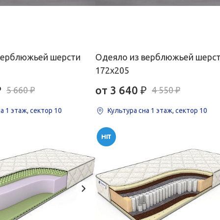
верблюжьей шерсти
Одеяло из верблюжьей шерс
172х205
₽
от 3 640
₽
5 660 ₽
4 550 ₽
на
1 этаж, сектор 10
Культура сна
1 этаж, сектор 10