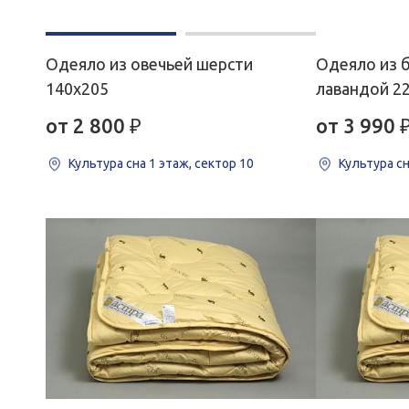
Одеяло из овечьей шерсти
Одеяло из 
140х205
лавандой 2
от 2 800
₽
от 3 990
Культура сна
1 этаж, сектор 10
Культура с