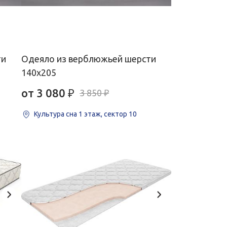
ти
Одеяло из верблюжьей шерсти
140х205
от 3 080
₽
3 850 ₽
Культура сна
1 этаж, сектор 10