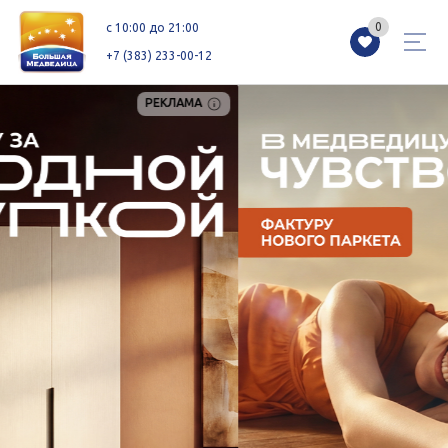
0
0
c 10:00 до 21:00
+7 (383) 233-00-12
РЕКЛАМА
Магазины
Каталог
Акции
Как добраться
Сервисы
Контакты
Схемы этажей
Новоселам
+7 (383) 233-00-12
c 10:00 до 21:00