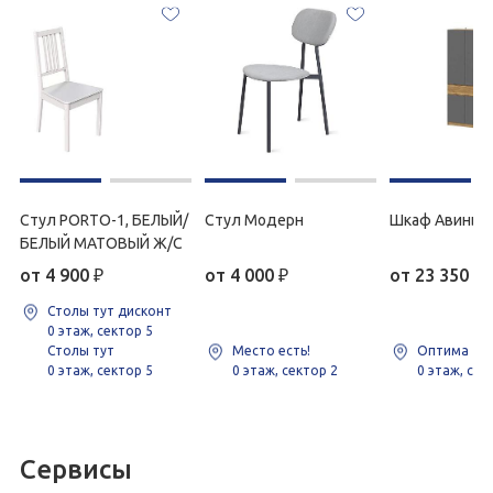
Стул PORTO-1, БЕЛЫЙ/
Стул Модерн
Шкаф Авиньо
БЕЛЫЙ МАТОВЫЙ Ж/С
от
4 900
₽
от
4 000
₽
от
23 350
₽
Столы тут дисконт
0 этаж, сектор 5
Столы тут
Место есть!
Оптима
0 этаж, сектор 5
0 этаж, сектор 2
0 этаж, сек
Сервисы