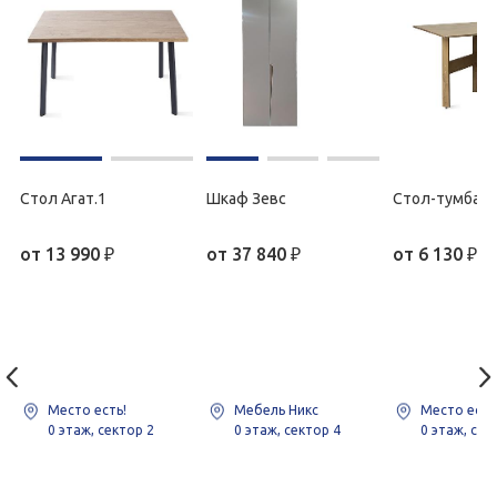
Стол Агат.1
Шкаф Зевс
Стол-тумба С
от
13 990
₽
от
37 840
₽
от
6 130
₽
Место есть!
Мебель Никс
Место есть
0 этаж, сектор 2
0 этаж, сектор 4
0 этаж, сек