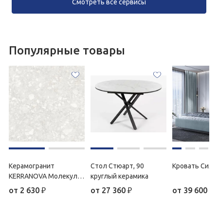
Смотреть все сервисы
Популярные товары
Керамогранит
Стол Стюарт, 90
Кровать Силь
KERRANOVA Молекула
круглый керамика
матовый, 60*60
от
2 630
₽
от
27 360
₽
от
39 600
₽