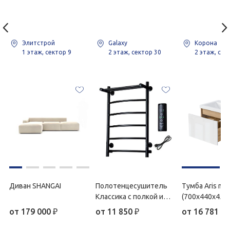
Элитстрой
Galaxy
Корона
1 этаж, сектор 9
2 этаж, сектор 30
2 этаж, сек
Диван SHANGAI
Полотенцесушитель
Тумба Aris min
Классика с полкой и
(700х440х450)
таймером 50х80
вотан/белый 
от
179 000
₽
от
11 850
₽
от
16 781
₽
раковина