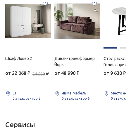
Шкаф Локер 2
Диван-трансформер
Стол расклад
Йорк
Гелиос прист
от
22 068
₽
₽
от
48 990
₽
от
9 630
₽
24 520
Е1
Яшма-Мебель
Место есть
0 этаж, сектор 2
0 этаж, сектор 5
0 этаж, сек
Сервисы