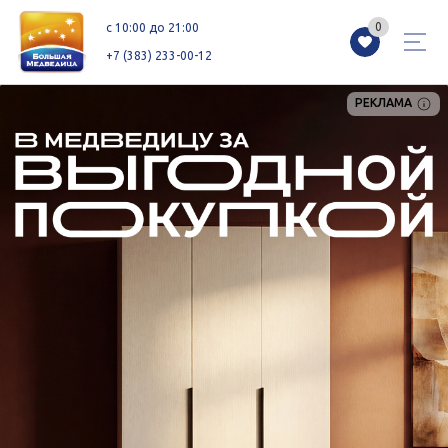
0
0
c 10:00 до 21:00
+7 (383) 233-00-12
РЕКЛАМА
Магазины
Каталог
Акции
Как добраться
Сервисы
Контакты
Схемы этажей
Новоселам
+7 (383) 233-00-12
c 10:00 до 21:00