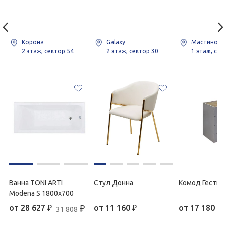
Корона
Galaxy
Мастино
2 этаж, сектор 54
2 этаж, сектор 30
1 этаж, сек
Ванна TONI ARTI
Стул Донна
Комод Гестия
Modena S 1800x700
от
28 627
₽
₽
от
11 160
₽
от
17 180
₽
31 808