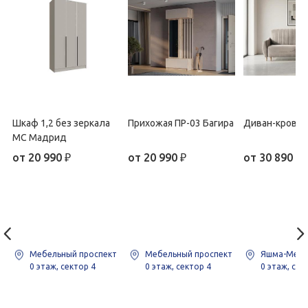
Шкаф 1,2 без зеркала
Прихожая ПР-03 Багира
Диван-кроват
МС Мадрид
от
20 990
₽
от
20 990
₽
от
30 890
₽
Мебельный проспект
Мебельный проспект
Яшма-Мебе
0 этаж, сектор 4
0 этаж, сектор 4
0 этаж, сек