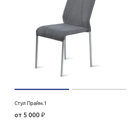
Стул Прайм.1
от
5 000
₽