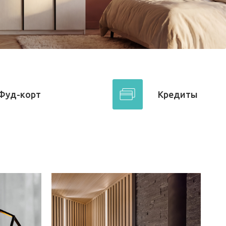
Фуд-корт
Кредиты