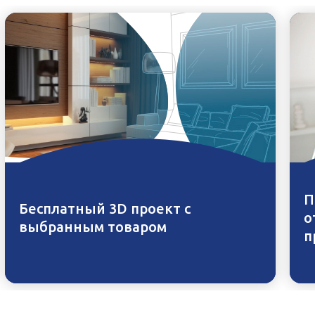
П
Бесплатный 3D проект с
о
выбранным товаром
п