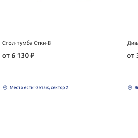
Стол-тумба Сткн-8
Див
от
6 130
₽
от
Место есть!
0 этаж, сектор 2
Я