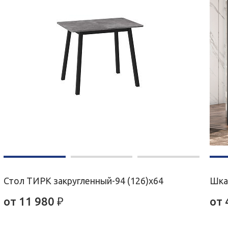
Стол ТИРК закругленный-94 (126)х64
Шка
от
11 980
₽
от