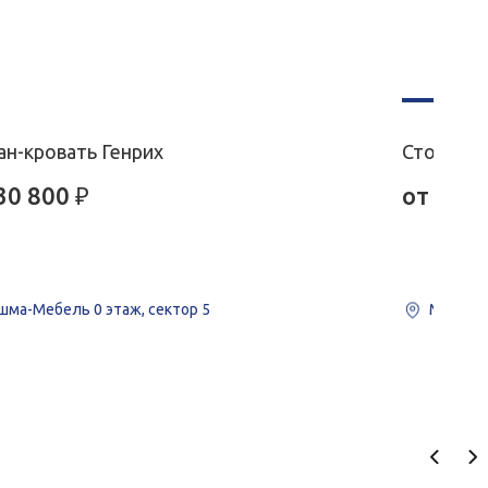
ан-кровать Генрих
Стол Ага
30 800
₽
от
13 9
шма-Мебель
0 этаж, сектор 5
Место е