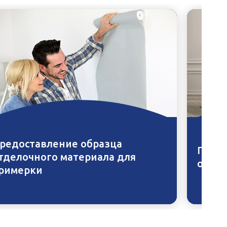
редоставление образца
Приме
тделочного материала для
освещ
римерки