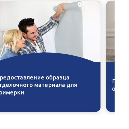
редоставление образца
Приме
тделочного материала для
освещ
римерки