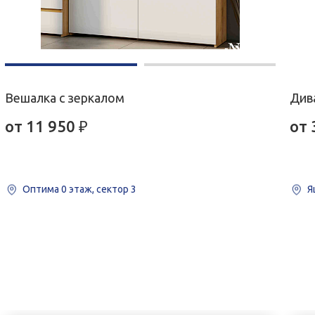
Вешалка с зеркалом
Див
от
11 950
₽
от
Оптима
0 этаж, сектор 3
Я