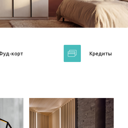
Фуд-корт
Кредиты