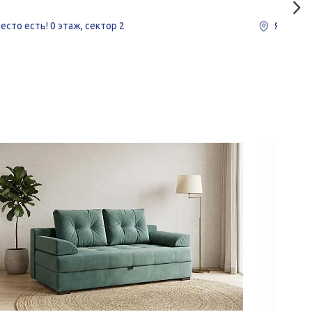
есто есть!
0 этаж, сектор 2
Яшма-М