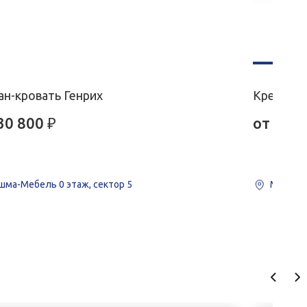
ан-кровать Генрих
Кресло 
30 800
₽
от
19 4
шма-Мебель
0 этаж, сектор 5
Me&mi 