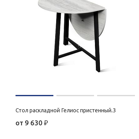
Стол раскладной Гелиос пристенный.3
от
9 630
₽