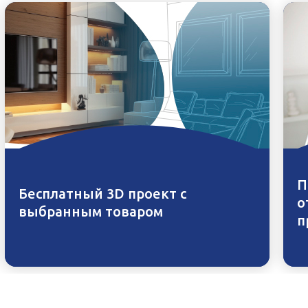
П
Бесплатный 3D проект с
о
выбранным товаром
п